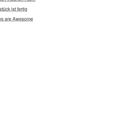
tück ist fertig
ns are Awesome