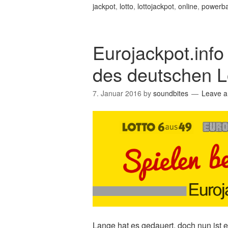
jackpot
,
lotto
,
lottojackpot
,
online
,
powerba
Eurojackpot.info i
des deutschen L
7. Januar 2016
by
soundbites
Leave 
Lange hat es gedauert, doch nun ist es 