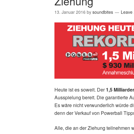
Ziehung
13. Januar 2016
by
soundbites
Leave
Heute ist es soweit. Der
1,5 Milliard
Ausspielung bereit. Die garantierte 
E
s wäre nicht verwunderlich würde di
denn der Verkauf von Powerball Tipp
Alle, die an der Ziehung teilnehmen w