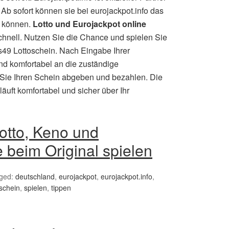
Ab sofort können sie bei eurojackpot.info das
n können.
Lotto und Eurojackpot online
chnell. Nutzen Sie die Chance und spielen Sie
s49 Lottoschein. Nach Eingabe Ihrer
und komfortabel an die zuständige
o Sie Ihren Schein abgeben und bezahlen. Die
uft komfortabel und sicher über Ihr
Lotto, Keno und
e beim Original spielen
ged:
deutschland
,
eurojackpot
,
eurojackpot.info
,
schein
,
spielen
,
tippen