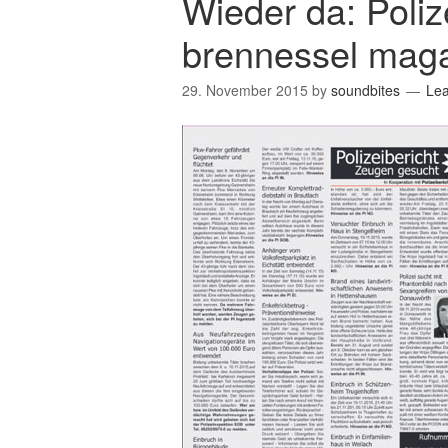
Wieder da: Poliz
brennessel mag
29. November 2015
by
soundbites
Le