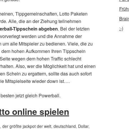
Frühs
einen, Tippgemeinschaften, Lotto Paketen
Brai
de. Alle, die an der Ziehung teilnehmen
:-)
werball-Tippschein abgeben
. Bei der letzten
vorverlegt werden und die Annahme der
um alle Mitspieler zu bedienen. Viele, die zu
n dem hohen Aufkommen Ihren Tippschein
 Seite wegen dem hohen Traffic schlecht
rhalten. Also, wer die Möglichkeit hat und einen
nen Schein zu ergattern, sollte das auch sofort
e Mitspielseite wieder down ist….
besten jetzt gleich Powerball.
tto online spielen
,
der größte jackpot der welt
,
deutschland
,
Dollar
,