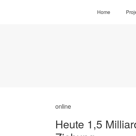
Home
Proj
online
Heute 1,5 Millia