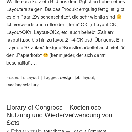
Wollte euch kurz ein Bild aus dem täglichen Leben eines
Layouters zeigen. Bis das Produkt entgültig fertig ist, gibt
es ein Paar „Zwischenschritte“, die sehr wichtig sind
Ich verwende auch öfter den „Term“ OK -> Layout-OK,
Layout-OK1, Layout-OK2, etc. auch beliebt „Zahlen“
layout1.psd bis hin zu layout21-4-OK.psd. Übrigens: Ein
Layouter/Grafiker/Designer/Künstler arbeitet auch viel für
den „Papierkorb“
(kennt jeder, der sich damit
beschäftigt)….
Posted in:
Layout
Tagged:
design
,
job
,
layout
,
mediengestaltung
Library of Congress – Kostenlose
Nutzung und Wiederverwendung von
Sets
7. Februar 2019
by
soundbites
Leave a Comment