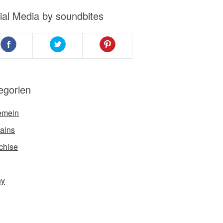
ial Media by soundbites
egorien
emein
ains
chise
ny