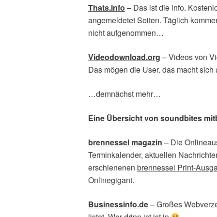
Thats.info
– Das ist die info. Koste
angemeldetet Seiten. Täglich komme
nicht aufgenommen…
Videodownload.org
– Videos von Vi
Das mögen die User. das macht sich
…demnächst mehr…
Eine Übersicht von soundbites mitb
brennessel magazin
– Die Onlineau
Terminkalender, aktuellen Nachrichten,
erschienenen
brennessel Print-Ausg
Onlinegigant.
Businessinfo.de
– Großes Webverzeic
listet. Wer drinn ist ist in