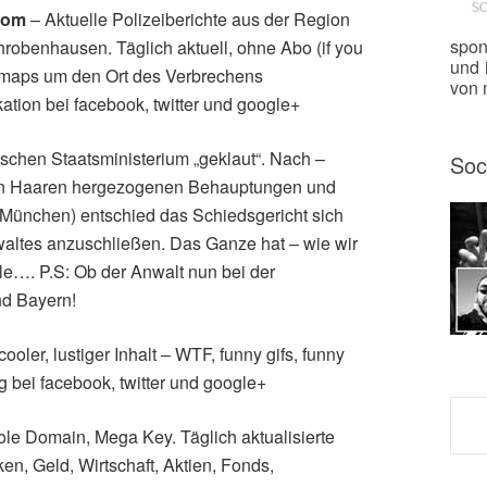
.com
– Aktuelle Polizeiberichte aus der Region
spon
hrobenhausen. Täglich aktuell, ohne Abo (if you
und 
e maps um den Ort des Verbrechens
von m
ation bei facebook, twitter und google+
hen Staatsministerium „geklaut“. Nach –
Soc
den Haaren hergezogenen Behauptungen und
München) entschied das Schiedsgericht sich
altes anzuschließen. Das Ganze hat – wie wir
le…. P.S: Ob der Anwalt nun bei der
nd Bayern!
oler, lustiger Inhalt – WTF, funny gifs, funny
 bei facebook, twitter und google+
le Domain, Mega Key. Täglich aktualisierte
en, Geld, Wirtschaft, Aktien, Fonds,