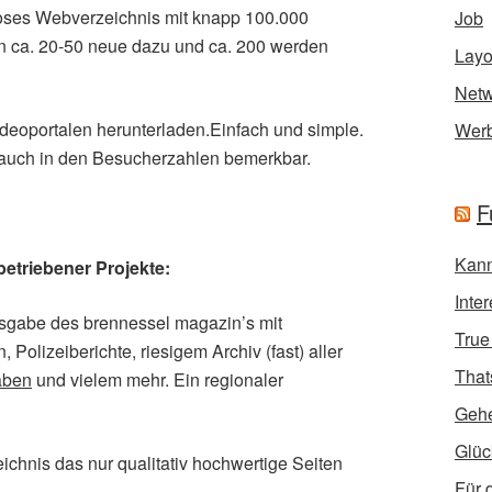
nloses Webverzeichnis mit knapp 100.000
Job
n ca. 20-50 neue dazu und ca. 200 werden
Layo
Netw
deoportalen herunterladen.Einfach und simple.
Wer
 auch in den Besucherzahlen bemerkbar.
F
Kann
etriebener Projekte:
Inte
sgabe des brennessel magazin’s mit
True
 Polizeiberichte, riesigem Archiv (fast) aller
That
aben
und vielem mehr. Ein regionaler
Geh
Glüc
hnis das nur qualitativ hochwertige Seiten
Für 