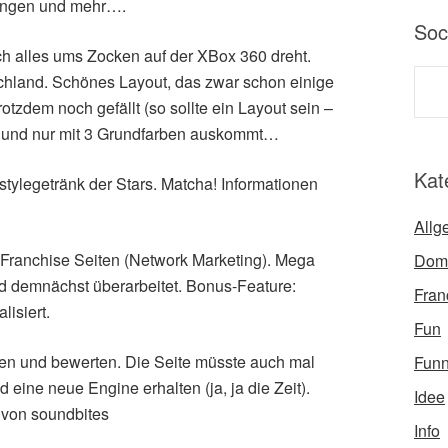
ungen und mehr….
Soc
ich alles ums Zocken auf der XBox 360 dreht.
schland. Schönes Layout, das zwar schon einige
otzdem noch gefällt (so sollte ein Layout sein –
) und nur mit 3 Grundfarben auskommt…
Kat
stylegetränk der Stars. Matcha! Informationen
Allg
 Franchise Seiten (Network Marketing). Mega
Dom
d demnächst überarbeitet. Bonus-Feature:
Fran
lisiert.
Fun
en und bewerten. Die Seite müsste auch mal
Fun
 eine neue Engine erhalten (ja, ja die Zeit).
Idee
 von soundbites
Info