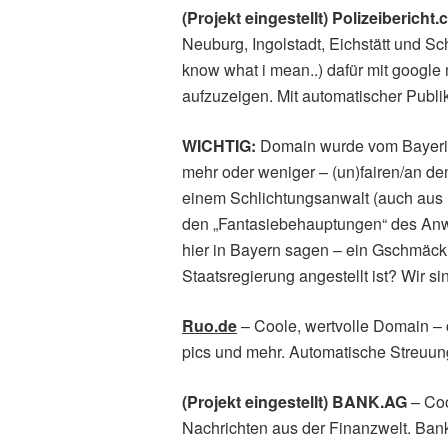
(Projekt eingestellt) Polizeibericht
Neuburg, Ingolstadt, Eichstätt und Sc
know what i mean..) dafür mit googl
aufzuzeigen. Mit automatischer Publik
WICHTIG:
Domain wurde vom Bayerisc
mehr oder weniger – (un)fairen/an 
einem Schlichtungsanwalt (auch aus 
den „Fantasiebehauptungen“ des Anw
hier in Bayern sagen – ein Gschmäck
Staatsregierung angestellt ist? Wir si
Ruo.de
– Coole, wertvolle Domain – co
pics und mehr. Automatische Streuung
(Projekt eingestellt) BANK.AG
– Coo
Nachrichten aus der Finanzwelt. Bank