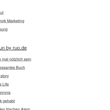
ut
ork Marketing
bung
un by ruo.de
 mal nützlich sein
ressantes Buch
 story
s Life
eimnis
k gehabt
den frischen Atem