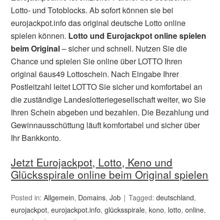
Lotto- und Totoblocks. Ab sofort können sie bei
eurojackpot.info das original deutsche Lotto online
spielen können.
Lotto und Eurojackpot online spielen
beim Original
– sicher und schnell. Nutzen Sie die
Chance und spielen Sie online über LOTTO Ihren
original 6aus49 Lottoschein. Nach Eingabe Ihrer
Postleitzahl leitet LOTTO Sie sicher und komfortabel an
die zuständige Landeslotteriegesellschaft weiter, wo Sie
Ihren Schein abgeben und bezahlen. Die Bezahlung und
Gewinnausschüttung läuft komfortabel und sicher über
Ihr Bankkonto.
Jetzt Eurojackpot, Lotto, Keno und
Glücksspirale online beim Original spielen
Posted in:
Allgemein
,
Domains
,
Job
Tagged:
deutschland
,
eurojackpot
,
eurojackpot.info
,
glücksspirale
,
kono
,
lotto
,
online
,