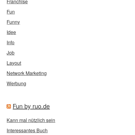
Franchise
Fun
Funny
Idee
Info
Job
Layout
Network Marketing
Werbung
Fun by ruo.de
Kann mal nützlich sein
Interessantes Buch