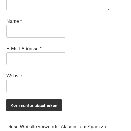
Name
*
E-Mail-Adresse
*
Website
Diese Website verwendet Akismet, um Spam zu