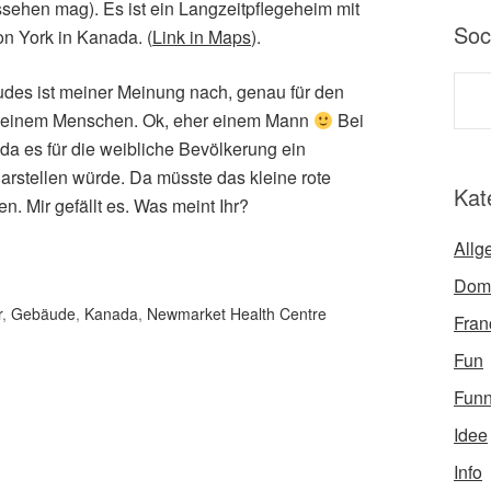
ssehen mag). Es ist ein Langzeitpflegeheim mit
Soc
n York in Kanada. (
Link in Maps
).
udes ist meiner Meinung nach, genau für den
t“ einem Menschen. Ok, eher einem Mann
Bei
 da es für die weibliche Bevölkerung ein
arstellen würde. Da müsste das kleine rote
Kat
. Mir gefällt es. Was meint Ihr?
Allg
Dom
r
,
Gebäude
,
Kanada
,
Newmarket Health Centre
Fran
Fun
Fun
Idee
Info