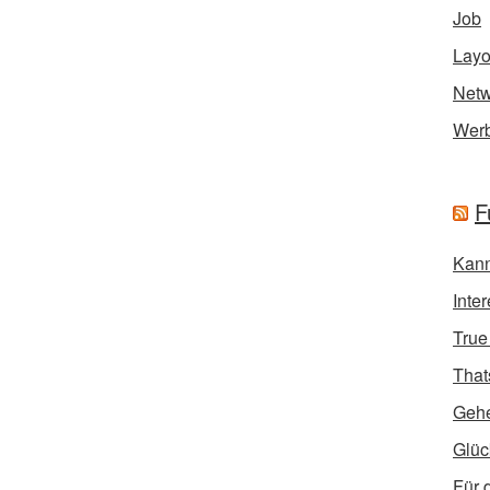
Job
Layo
Netw
Wer
F
Kann
Inte
True
That
Geh
Glüc
Für 