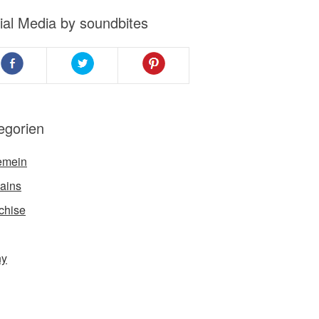
ial Media by soundbites
egorien
emein
ains
chise
ny