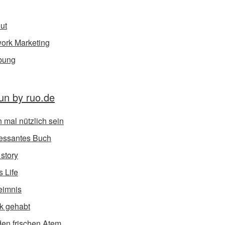
ut
ork Marketing
bung
un by ruo.de
 mal nützlich sein
ressantes Buch
 story
s Life
eimnis
k gehabt
den frischen Atem