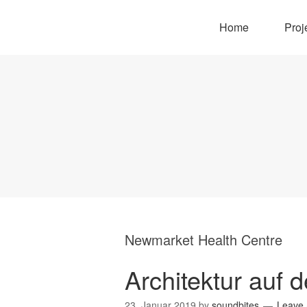
Home
Proj
Newmarket Health Centre
Architektur auf 
23. Januar 2019
by
soundbites
Leave