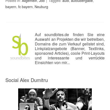
Posted in:
Allgemein
,
Job
Tagged:
audi
,
autoübergabe
,
bayern
,
fc bayern
,
Neuburg
Auf soundbites.de finden Sie eine
Auswahl an Projekten die wir betreiben,
Domains die zum Verkauf gelistet sind,
Linkplatzangebote (Banner, Textlinks,
sponsored Articles), coole Print-Layouts
und interessante und verrückte
Einsichten von mir...
Social Alex Dumitru