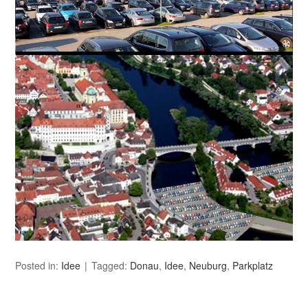
Posted in:
Idee
Tagged:
Donau
,
Idee
,
Neuburg
,
Parkplatz