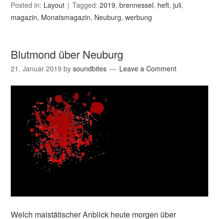
Posted in:
Layout
Tagged:
2019
,
brennessel
,
heft
,
juli
,
magazin
,
Monatsmagazin
,
Neuburg
,
werbung
Blutmond über Neuburg
21. Januar 2019
by
soundbites
Leave a Comment
Welch maistätischer Anblick heute morgen über