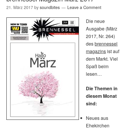
21. März 2017
by
soundbites
Leave a Comment
Die neue
Ausgabe (März
2017, Nr. 264)
des
brennessel
magazins
ist auf
dem Markt. Viel
Spaß beim
lesen…
Die Themen in
diesem Monat
sind:
Neues aus
Ehekirchen