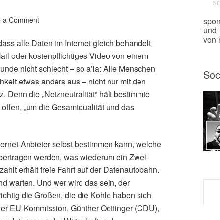
e a Comment
spon
und 
von m
ss alle Daten im Internet gleich behandelt
il oder kostenpflichtiges Video von einem
runde nicht schlecht – so a’la: Alle Menschen
Soc
chkeit etwas anders aus – nicht nur mit den
 Denn die „Netzneutralität“ hält bestimmte
r offen, „um die Gesamtqualität und das
nternet-Anbieter selbst bestimmen kann, welche
bertragen werden, was wiederum ein Zwei-
zahlt erhält freie Fahrt auf der Datenautobahn.
d warten. Und wer wird das sein, der
richtig die Großen, die die Kohle haben sich
 der EU-Kommission, Günther Oettinger (CDU),