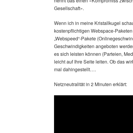
nennt das einen «Kompromiss zwische
Gesellschaft».
Wenn ich in meine Kristallkugel scha
kostenpflichtigen Webspace-Paketen 
„Webspeed“-Pakete (Onlinegeschwindi
Geschwindigkeiten angeboten werden.
es sich leisten können (Parteien, Me
leicht auf Ihre Seite leiten. Ob das wi
mal dahingestellt….
Netzneutralität in 2 Minuten erklärt: