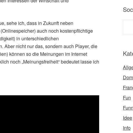
n Interessen der Wirtschaft und
Soc
ue, sehe ich, dass in Zukunft neben
(Onlinespeicher) auch noch kostenpflichtige
gkeit) in unterschiedlichen
 Aber nicht nur das, sondern auch Player, die
Kat
dien) können so die Meinungen im Internet
rklich noch „Meinungsfreiheit“ bedeutet lasse ich
Allg
Dom
Fran
Fun
Fun
Idee
Info