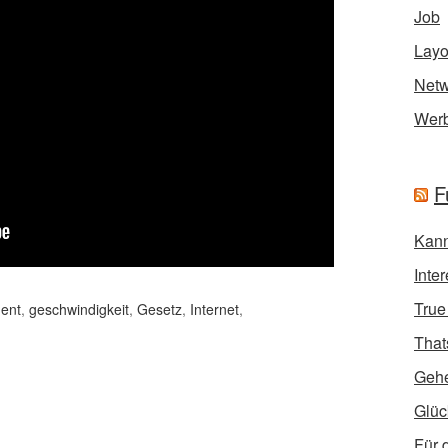
Job
Layo
Netw
Wer
F
Kann
Inte
True
ent
,
geschwindigkeit
,
Gesetz
,
Internet
,
That
Geh
Glüc
Für 