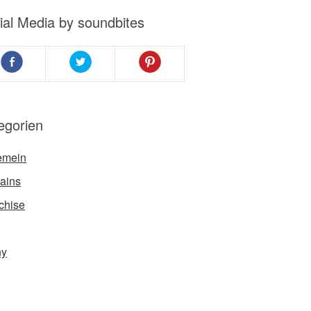
ial Media by soundbites
egorien
emein
ains
chise
ny