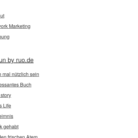
ut
ork Marketing
bung
un by ruo.de
 mal nützlich sein
ressantes Buch
 story
s Life
eimnis
k gehabt
den frischen Atem