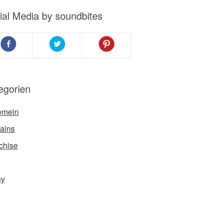
ial Media by soundbites
egorien
emein
ains
chise
ny