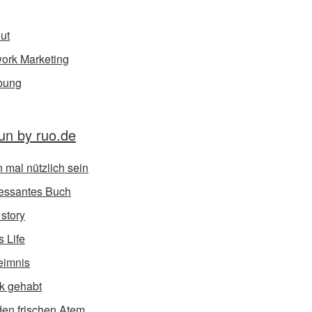
ut
ork Marketing
bung
un by ruo.de
 mal nützlich sein
ressantes Buch
 story
s Life
eimnis
k gehabt
den frischen Atem