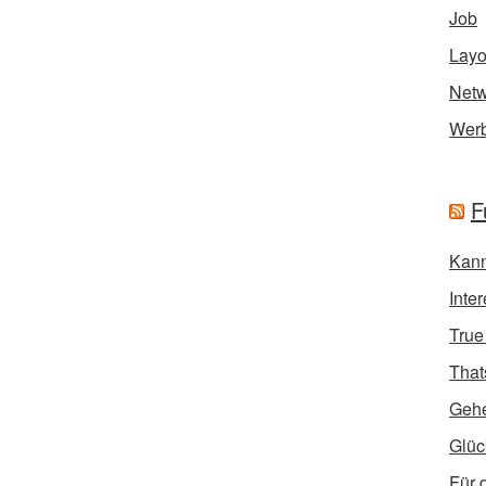
Job
Layo
Netw
Wer
F
Kann
Inte
True
That
Geh
Glüc
Für 