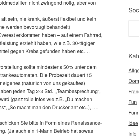
oldmedaillen nicht zwingend nötig, aber von
Soc
alt sein, nie krank, äußerst flexibel und kein
che werden bevorzugt behandelt)
Everest erklommen haben – auf einem Fahrrad,
leistung erziehlt haben, wie z.B. 30-tägiger
lmittel gegen Krebs gefunden haben etc….
Kat
vorstellung sollte mindestens 50% unter dem
Allg
etränkeautomaten. Die Probezeit dauert 15
Dom
r eigenes (natürlich von uns gekauftes)
haben jeden Tag 2-3 Std. „Teambesprechung“,
Fran
 wird (ganz tolle Infos wie z.B. „Du machen
Fun
ns“, „So macht man den Drucker an“ etc..), ….
Fun
chicken Sie bitte in Form eines Renaissance-
Idee
g. (Ja auch ein 1-Mann Betrieb hat sowas
Info