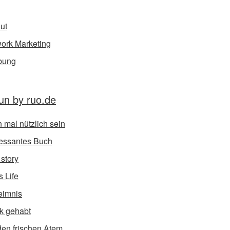
ut
ork Marketing
bung
un by ruo.de
 mal nützlich sein
ressantes Buch
 story
s Life
eimnis
k gehabt
den frischen Atem