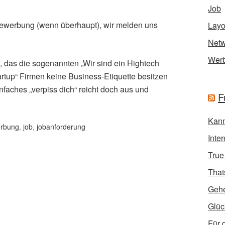
Job
ewerbung (wenn überhaupt), wir melden uns
Layo
Netw
Wer
n, das die sogenannten „Wir sind ein Hightech
rtup“ Firmen keine Business-Etiquette besitzen
nfaches „verpiss dich“ reicht doch aus und
F
Kann
rbung
,
job
,
jobanforderung
Inte
True
That
Geh
Glüc
Für 