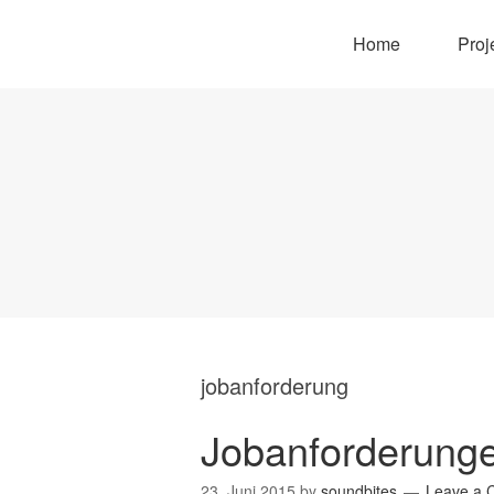
Home
Proj
jobanforderung
Jobanforderung
23. Juni 2015
by
soundbites
Leave a