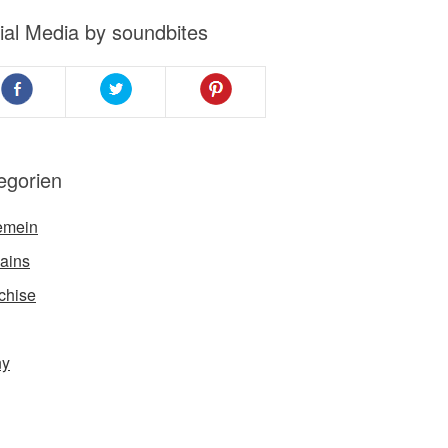
ial Media by soundbites
egorien
emein
ains
chise
ny