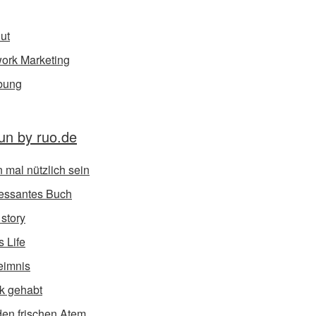
ut
ork Marketing
bung
un by ruo.de
 mal nützlich sein
ressantes Buch
 story
s Life
eimnis
k gehabt
den frischen Atem