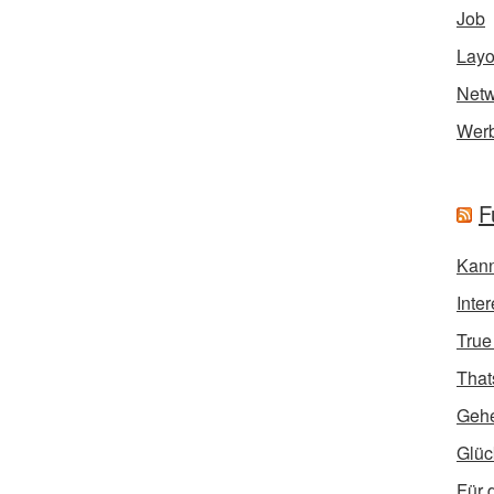
Job
Layo
Netw
Wer
F
Kann
Inte
True
That
Geh
Glüc
Für 