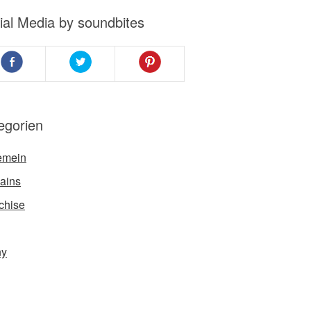
ial Media by soundbites
egorien
emein
ains
chise
ny