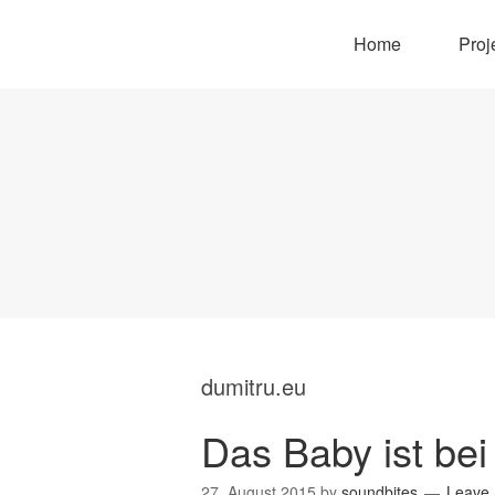
Home
Proj
dumitru.eu
Das Baby ist be
27. August 2015
by
soundbites
Leave