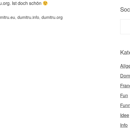
u.org. Ist doch schön
Soc
mitru.eu
,
dumitru.info
,
dumitru.org
Kat
Allg
Dom
Fran
Fun
Fun
Idee
Info