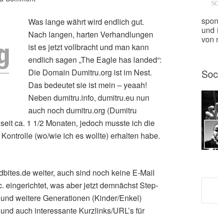
spon
Was lange währt wird endlich gut.
und 
Nach langen, harten Verhandlungen
von m
ist es jetzt vollbracht und man kann
endlich sagen „The Eagle has landed“:
Die Domain Dumitru.org ist im Nest.
Soc
Das bedeutet sie ist mein – yeaah!
Neben dumitru.info, dumitru.eu nun
auch noch dumitru.org (Dumitru
 seit ca. 1 1/2 Monaten, jedoch musste ich die
 Kontrolle (wo/wie ich es wollte) erhalten habe.
bites.de weiter, auch sind noch keine E-Mail
. eingerichtet, was aber jetzt demnächst Step-
 und weitere Generationen (Kinder/Enkel)
nd auch interessante Kurzlinks/URL’s für