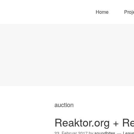
Home
Proj
auction
Reaktor.org + Re
23. Februar 2017
by
soundbites
Leav