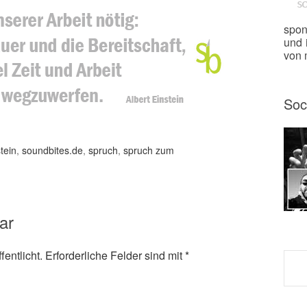
spon
und 
von m
Soc
stein
,
soundbites.de
,
spruch
,
spruch zum
ar
entlicht.
Erforderliche Felder sind mit
*