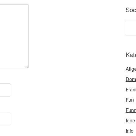
Soc
Kat
Allg
Dom
Fran
Fun
Fun
Idee
Info