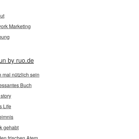
ut
ork Marketing
bung
un by ruo.de
 mal nützlich sein
ressantes Buch
 story
s Life
eimnis
k gehabt
den frischen Atem