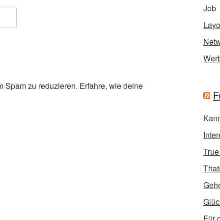
Job
Layo
Netw
Wer
m Spam zu reduzieren.
Erfahre, wie deine
F
Kann
Inte
True
That
Geh
Glüc
Für 